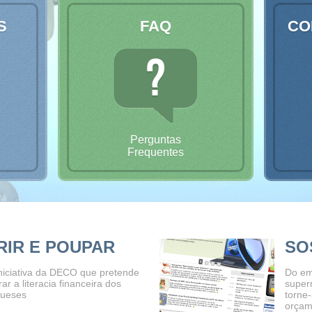
S
FAQ
CO
Perguntas
Frequentes
RIR E POUPAR
SO
niciativa da DECO que pretende
Do em
ar a literacia financeira dos
super
gueses
torne
orçam