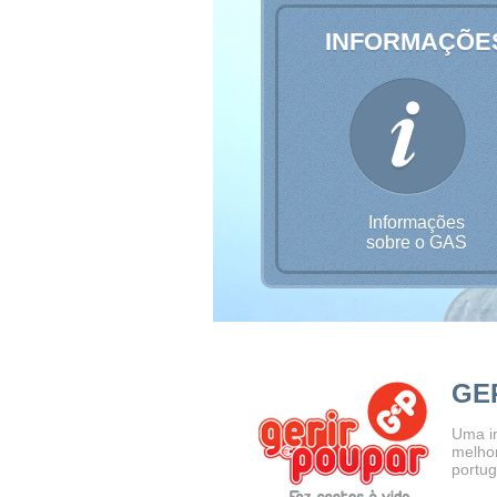
INFORMAÇÕE
Informações
sobre o GAS
GE
Uma i
melhor
portu