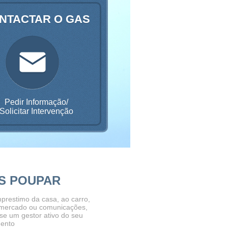
NTACTAR O GAS
Pedir Informação/
Solicitar Intervenção
S POUPAR
prestimo da casa, ao carro,
mercado ou comunicações,
-se um gestor ativo do seu
ento